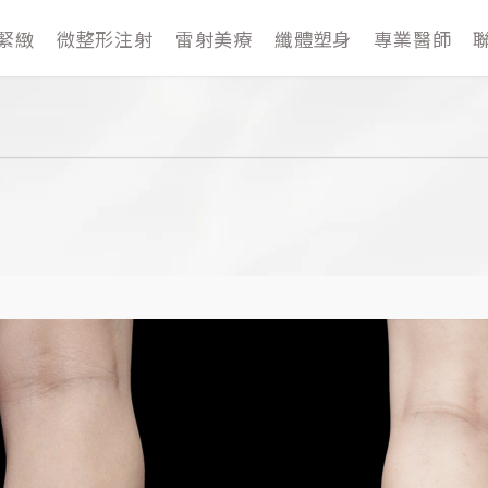
緊緻
微整形注射
雷射美療
纖體塑身
專業醫師