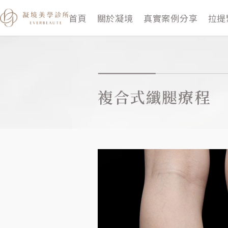
跳
首頁
關於凝境
真實案例分享
拉提
至
主
要
內
容
複合式纖腿療程