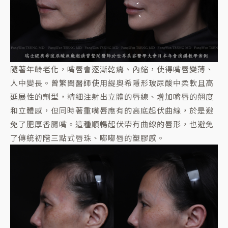
隨著年齡老化，嘴唇會逐漸乾癟、內縮，使得嘴唇變薄、
人中變長。曾繁聞醫師使用緹奧希隱形玻尿酸中柔軟且高
延展性的劑型，精細注射出立體的唇線、增加嘴唇的翹度
和立體感，但同時著重嘴唇應有的高底起伏曲線，於是避
免了肥厚香腸嘴。這種順暢起伏帶有曲線的唇形，也避免
了傳統初階三點式唇珠、嘟嘟唇的塑膠感。