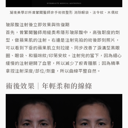
凝境美學診所曾繁聞醫師非手術微整形 消除眼袋、法令紋、木偶紋
玻尿酸注射後立即效果與恢復期
首先，曾繁聞醫師用緹奧希隱形玻尿酸中，高強韌度的劑
型，做蘋果肌的注射。右邊是注射完拍的術後即刻照片，
可以看到下垂的蘋果肌立刻拉提、同步改善了淚溝型黑眼
圈、眼袋、和貓咪紋/印第安紋。注射完的當下，因為細心
緩慢的注射避開了血管，所以減少了瘀青腫脹；因為精準
拿捏注射深度/部位/劑量，所以曲線平整自然。
術後效果｜年輕柔和的線條