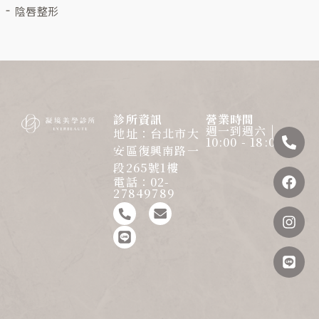
陰唇整形
診所資訊
營業時間
週一到週六 |
Pho
Fac
Inst
Line
地址：台北市大
10:00 - 18:00
alt
安區復興南路一
段265號1樓
電話：02-
27849789
C
L
u
i
s
n
t
e
o
m
-
p