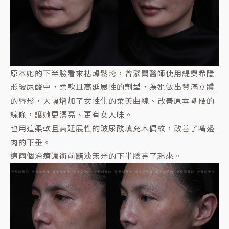
原本她的下半臉看來枯燥鬆垮，曾繁聞醫師使用緹奧希隱
形玻尿酸中，柔軟且高延展性的劑型，為她做出豐滿立體
的唇形，大幅增加了女性化的柔美曲線、改善原本剛硬的
線條，讓她更漂亮、更有女人味。
也用這柔軟且高延展性的玻尿酸填充木偶紋，改善了嘴邊
肉的下垂。
這兩個治療讓術前黯淡無光的下半臉亮了起來。