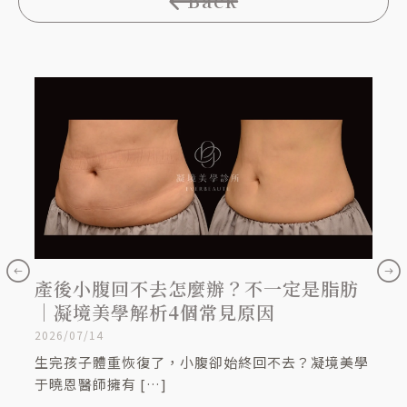
Back
產後小腹回不去怎麼辦？不一定是脂肪
嘴
｜凝境美學解析4個常見原因
糊
2026/07/14
2026/
生完孩子體重恢復了，小腹卻始終回不去？凝境美學
當你
于曉恩醫師擁有 […]
顯，