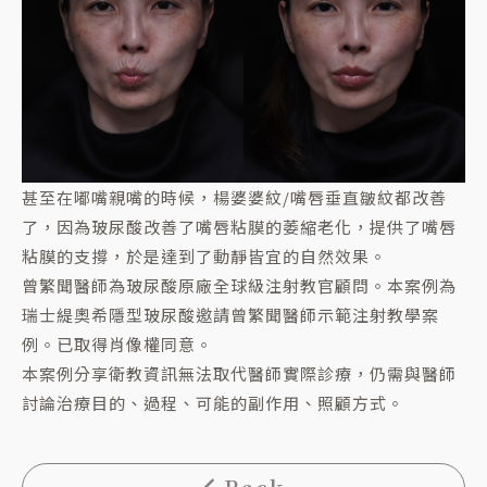
甚至在嘟嘴親嘴的時候，楊婆婆紋/嘴唇垂直皺紋都改善
了，因為玻尿酸改善了嘴唇粘膜的萎縮老化，提供了嘴唇
粘膜的支撐，於是達到了動靜皆宜的自然效果。
曾繁聞醫師為玻尿酸原廠全球級注射教官顧問。本案例為
瑞士緹奧希隱型玻尿酸邀請曾繁聞醫師示範注射教學案
例。已取得肖像權同意。
本案例分享衛教資訊無法取代醫師實際診療，仍需與醫師
討論治療目的、過程、可能的副作用、照顧方式。