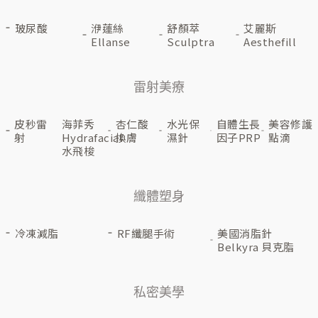
玻尿酸
洢蓮絲
舒顏萃
艾麗斯
Ellanse
Sculptra
Aesthefill
雷射美療
皮秒雷
海菲秀
杏仁酸
水光保
自體生長
美容修護
射
Hydrafacial
換膚
濕針
因子PRP
點滴
水飛梭
纖體塑身
冷凍減脂
RF纖腿手術
美國消脂針
Belkyra 貝克脂
私密美學