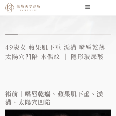
跳
至
主
要
內
容
49歲女 蘋果肌下垂 淚溝 嘴唇乾薄
太陽穴凹陷 木偶紋 ｜ 隱形玻尿酸
術前｜嘴唇乾癟、蘋果肌下垂、淚
溝、太陽穴凹陷