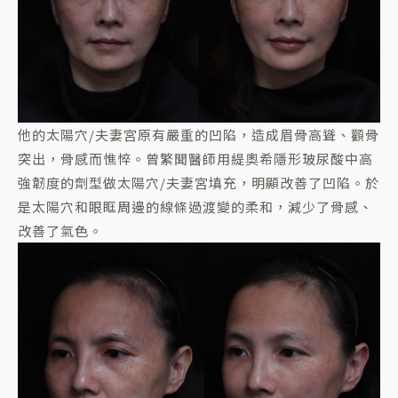
他的太陽穴/夫妻宮原有嚴重的凹陷，造成眉骨高聳、顴骨
突出，骨感而憔悴。曾繁聞醫師用緹奧希隱形玻尿酸中高
強韌度的劑型做太陽穴/夫妻宮填充，明顯改善了凹陷。於
是太陽穴和眼眶周邊的線條過渡變的柔和，減少了骨感、
改善了氣色。