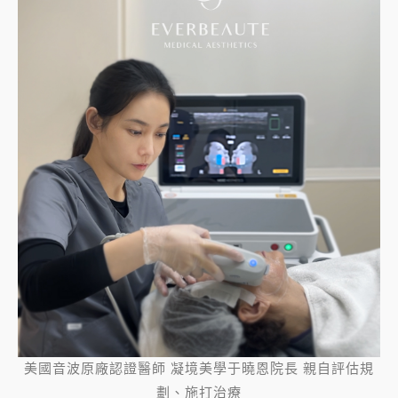
美國音波原廠認證醫師 凝境美學于曉恩院長 親自評估規
劃、施打治療