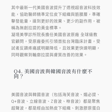
其中最新一代美國音波提升了透視超音波科技效
能，協助醫師精準定位皮下組織與筋膜層，準確
擊發能量，達到更好的效果、更少的副作用，被
稱為無創拉提的黃金標準。
凝境美學診所院長擔任美國音波原廠 全球級教
官顧問，受原廠委托引領首批台灣臨床計畫，受
試者反饋疼痛感明顯降低，且效果更快速明顯，
同時觀察到輪廓拉提與膚質改善的效果。
Q4. 美國音波與韓國音波有什麼不
同？
美國音波與韓國音波（包括海芙音波、媚必提、
Q+音波、立線音波、Z音波、咻音波）都是聚焦
超聲波，都是經由加熱皮下組織、刺激膠原蛋白