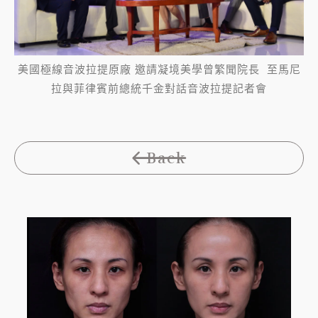
美國極線音波拉提原廠 邀請凝境美學曾繁聞院長 至馬尼
拉與菲律賓前總統千金對話音波拉提記者會
Back