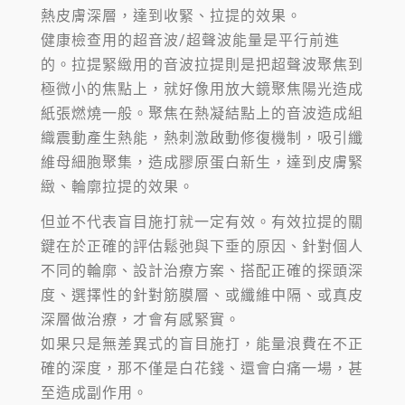
熱皮膚深層，達到收緊、拉提的效果。
健康檢查用的超音波/超聲波能量是平行前進
的。拉提緊緻用的音波拉提則是把超聲波聚焦到
極微小的焦點上，就好像用放大鏡聚焦陽光造成
紙張燃燒一般。聚焦在熱凝結點上的音波造成組
織震動產生熱能，熱刺激啟動修復機制，吸引纖
維母細胞聚集，造成膠原蛋白新生，達到皮膚緊
緻、輪廓拉提的效果。
但並不代表盲目施打就一定有效。有效拉提的關
鍵在於正確的評估鬆弛與下垂的原因、針對個人
不同的輪廓、設計治療方案、搭配正確的探頭深
度、選擇性的針對筋膜層、或纖維中隔、或真皮
深層做治療，才會有感緊實。
如果只是無差異式的盲目施打，能量浪費在不正
確的深度，那不僅是白花錢、還會白痛一場，甚
至造成副作用。