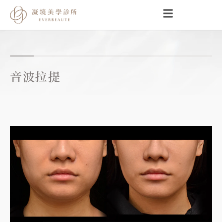
跳
至
主
要
內
容
音波拉提