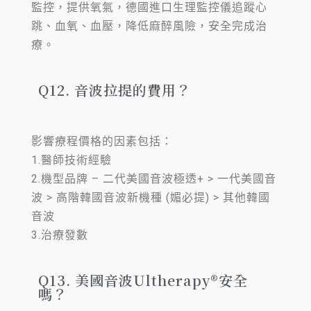
監控，提供氧氣，德國進口生理監控儀追蹤心
跳、血氧、血壓，降低麻醉風險，安全完成治
療。
Q12. 音波拉提的費用？
影響療程價格的因素包括：
1.醫師技術經驗
2.機型品牌 – 二代美國音波極透+ > 一代美國音
波 > 高階韓國音波新機種 (媚必提) > 其他韓國
音波
3.治療發數
Q13. 美國音波Ultherapy®安全
嗎？