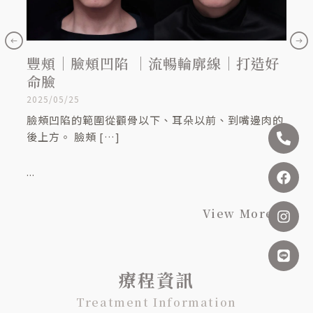
豐頰｜臉頰凹陷 ｜流暢輪廓線｜打造好
頸
命臉
2025/
2025/05/25
脖子
看起
臉頰凹陷的範圍從顴骨以下、耳朵以前、到嘴邊肉的
Pho
Fac
Inst
Line
後上方。 臉頰 […]
alt
...
...
View More
療程資訊
Treatment Information