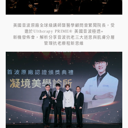
美國音波原廠全球級講師曁醫學顧問曾繁聞院長，受
邀於Ultherapy PRIME® 美國音波極透+
新機發佈會，解析分享音波抗老三大迷思與肌膚分層
管理抗老療程新思維