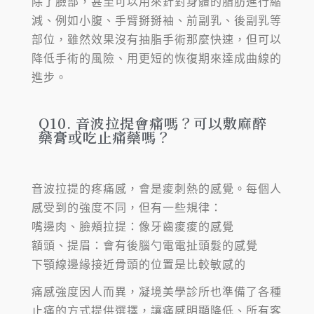
除了臉部，甚至可以用來針對身體的脂肪進行縮
減、例如小腹、手臂掰掰袖、前副乳、後副乳等
部位，雖然效果沒有抽脂手術那麼快速，但可以
降低手術的風險、用更短的恢復期來達成曲線的
進步。
Q10. 音波拉提會痛嗎？可以敷麻醉
藥膏或吃止痛藥嗎？
音波拉提的疼痛感，會是痠刺熱的感覺。每個人
感受到的強度不同，但有一些規律：
嘴邊肉、臉頰拉提：像牙齒痠痠的感覺
額頭、提眉：會有後腦勺電電扯頭髮的感覺
下顎線邊緣接近骨頭的位置是比較敏感的
痛感強度因人而異，凝境美學診所也準備了各種
止痛的方式提供選擇，讓痛感明顯降低、所有客