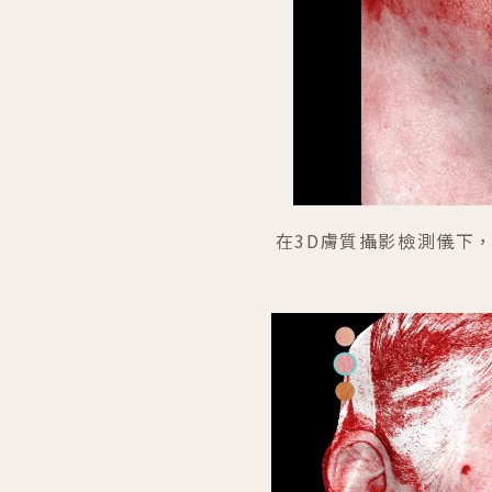
在3D膚質攝影檢測儀下，