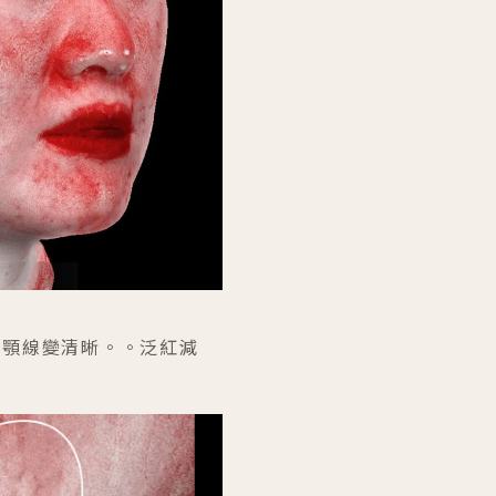
、下顎線變清晰。。泛紅減