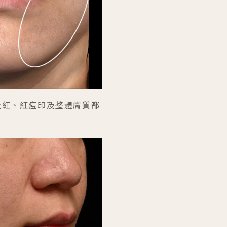
、泛紅、紅痘印及整體膚質都