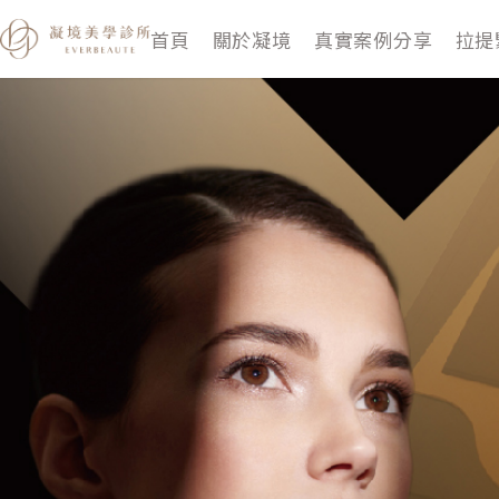
跳
首頁
關於凝境
真實案例分享
拉提
至
主
要
內
容