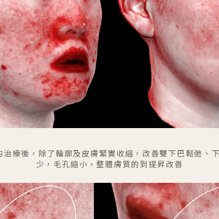
谷電波X的治療後，除了輪廓及皮膚緊實收縮，改善雙下巴鬆弛
少
，毛孔縮小，整體膚質的到提昇改善