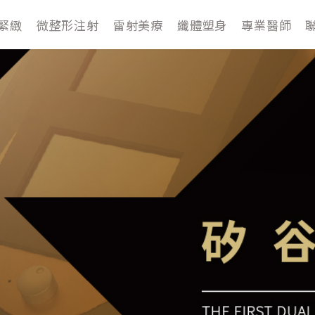
緊緻
微整形注射
雷射美療
纖體塑身
專業醫師