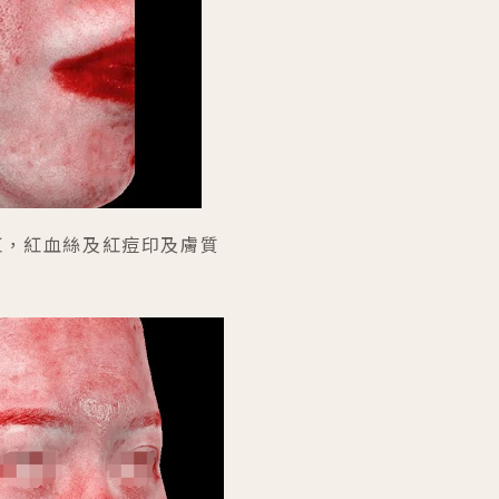
泛紅，紅血絲及紅痘印及膚質