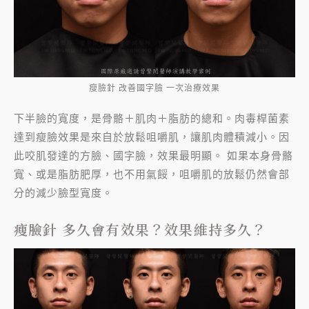
瘦臉針 改善國字臉 一次治療效果
下半臉的寬度，是骨骼＋肌肉＋脂肪的總和。肉毒桿菌素
達到瘦臉效果是來自於放鬆咀嚼肌，讓肌肉體積減小。因
此咬肌發達的方臉、國字臉，效果最明顯。 如果本身骨骼
寬、或是脂肪肥厚，也不用氣餒，咀嚼肌的放鬆仍然會部
分的減少臉型寬度。
瘦臉針 多久會有效果？效果維持多久？