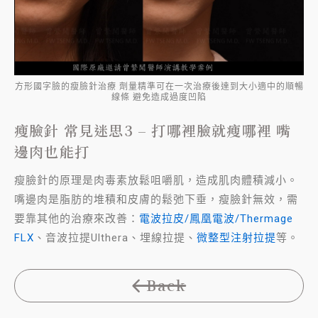
方形國字臉的瘦臉針治療 劑量精準可在一次治療後達到大小適中的順暢
線條 避免造成過度凹陷
瘦臉針 常見迷思3 – 打哪裡臉就瘦哪裡 嘴
邊肉也能打
瘦臉針的原理是肉毒素放鬆咀嚼肌，造成肌肉體積減小。
嘴邊肉是脂肪的堆積和皮膚的鬆弛下垂，瘦臉針無效，需
要靠其他的治療來改善：
電波拉皮/鳳凰電波/Thermage
FLX
、音波拉提Ulthera、埋線拉提、
微整型注射拉提
等。
Back