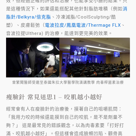
效，但經過正確的評估和治療，也能享受小臉的結果。只
是這種情況下，如果還能搭配其他針對脂肪堆積（例如
消
脂針/Belkyra/倍克脂
、冷凍減脂/CoolSculpting/酷
塑）、皮膚鬆弛（
電波拉皮/鳳凰電波/Thermage FLX
、
音波拉提Ulthera) 的治療，能達到更完美的效果。
曾繁聞醫師受邀至泰國朱拉大學醫學院演講教學 肉毒桿菌素治療
瘦臉針 常見迷思1 – 咬肌越小越好
經常會有人在瘦臉針的治療後，摸著自己的咀嚼肌問：
「我用力咬的時候還能摸到自己的咬肌，是不是劑量不
夠？」 這是最常見的錯誤觀念，以為肉毒素要「打好打
滿、咬肌越小越好」。但這樣會造成臉頰凹陷、顴骨高