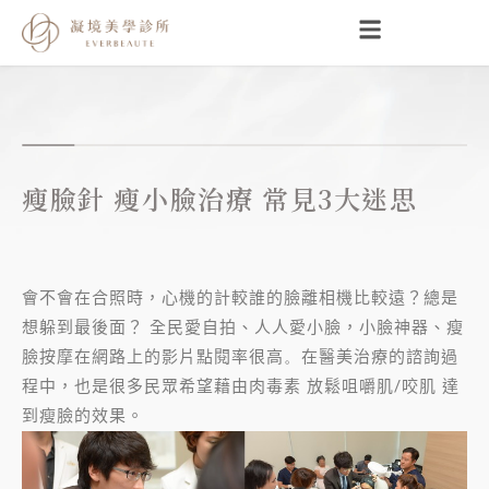
跳
至
主
要
內
容
瘦臉針 瘦小臉治療 常見3大迷思
會不會在合照時，心機的計較誰的臉離相機比較遠？總是
想躲到最後面？ 全民愛自拍、人人愛小臉，小臉神器、瘦
臉按摩在網路上的影片點閱率很高
。
在醫美治療的諮詢過
程中，也是很多民眾希望藉由肉毒素 放鬆咀嚼肌/咬肌 達
到瘦臉的效果。