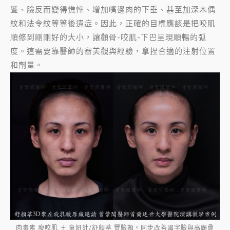
聳、臉反而變得憔悴、增加嘴邊肉的下垂、甚至加深木偶
紋和法令紋等等後遺症。因此，正確的目標應該是把咬肌
順修到剛剛好的大小，讓顴骨-咬肌-下巴呈現順暢的弧
度。這需要靠醫師的審美觀與經驗，拿捏合適的注射位置
和劑量。
肉毒素 瘦咬肌 ＋ 童妍針/舒顏萃 豐臉頰。同步改善國字臉與高顴骨