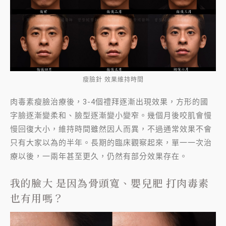
瘦臉針 效果維持時間
肉毒素瘦臉治療後，3-4個禮拜逐漸出現效果，方形的國
字臉逐漸變柔和、臉型逐漸變小變窄。幾個月後咬肌會慢
慢回復大小，維持時間雖然因人而異，不過通常效果不會
只有大家以為的半年。長期的臨床觀察起來，單一一次治
療以後，一兩年甚至更久，仍然有部分效果存在。
我的臉大 是因為骨頭寬、嬰兒肥 打肉毒素
也有用嗎？