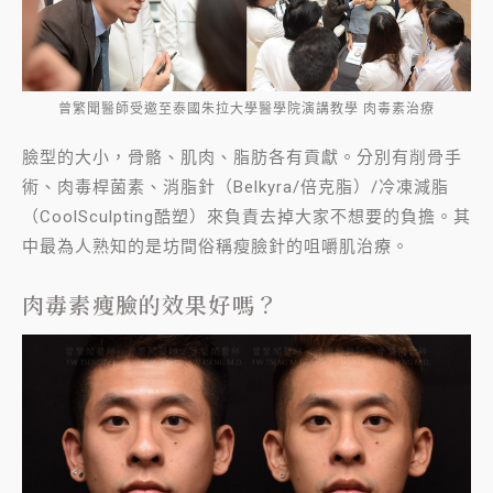
曾繁聞醫師受邀至泰國朱拉大學醫學院演講教學 肉毒素治療
臉型的大小，骨骼、肌肉、脂肪各有貢獻。分別有削骨手
術、肉毒桿菌素、消脂針（
Belkyra/
倍克脂）
/
冷凍減脂
（
CoolSculpting
酷塑）來負責去掉大家不想要的負擔。其
中最為人熟知的是坊間俗稱瘦臉針的咀嚼肌治療。
肉毒素瘦臉的效果好嗎？