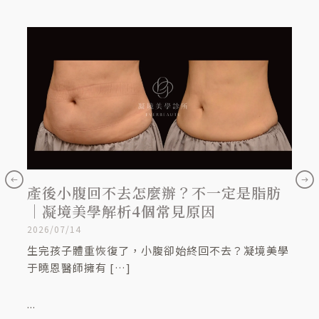
產後小腹回不去怎麼辦？不一定是脂肪
嘴
｜凝境美學解析4個常見原因
糊
2026/07/14
2026/
生完孩子體重恢復了，小腹卻始終回不去？凝境美學
當你
于曉恩醫師擁有 […]
顯，
...
...