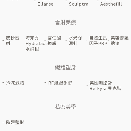
Ellanse
Sculptra
Aesthefill
雷射美療
皮秒雷
海菲秀
杏仁酸
水光保
自體生長
美容修護
射
Hydrafacial
換膚
濕針
因子PRP
點滴
水飛梭
纖體塑身
冷凍減脂
RF纖腿手術
美國消脂針
Belkyra 貝克脂
私密美學
陰唇整形